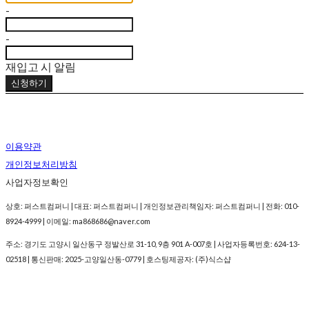
-
-
재입고 시 알림
신청하기
이용약관
개인정보처리방침
사업자정보확인
상호: 퍼스트컴퍼니 | 대표: 퍼스트컴퍼니 | 개인정보관리책임자: 퍼스트컴퍼니 | 전화: 010-
8924-4999 | 이메일: ma868686@naver.com
주소: 경기도 고양시 일산동구 정발산로 31-10, 9층 901 A-007호 | 사업자등록번호:
624-13-
02518
| 통신판매:
2025-고양일산동-0779
| 호스팅제공자: (주)식스샵