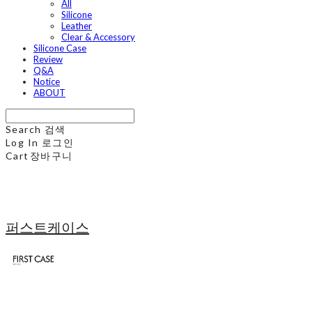
All
Silicone
Leather
Clear & Accessory
Silicone Case
Review
Q&A
Notice
ABOUT
Search
검색
Log In
로그인
Cart
장바구니
퍼스트케이스