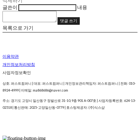
삭제하기
글쓴이
내용
댓글 쓰기
목록으로 가기
이용약관
개인정보처리방침
사업자정보확인
상호: 퍼스트컴퍼니 | 대표: 퍼스트컴퍼니 | 개인정보관리책임자: 퍼스트컴퍼니 | 전화: 010-
8924-4999 | 이메일: ma868686@naver.com
주소: 경기도 고양시 일산동구 정발산로 31-10, 9층 901 A-007호 | 사업자등록번호:
624-13-
02518
| 통신판매:
2025-고양일산동-0779
| 호스팅제공자: (주)식스샵