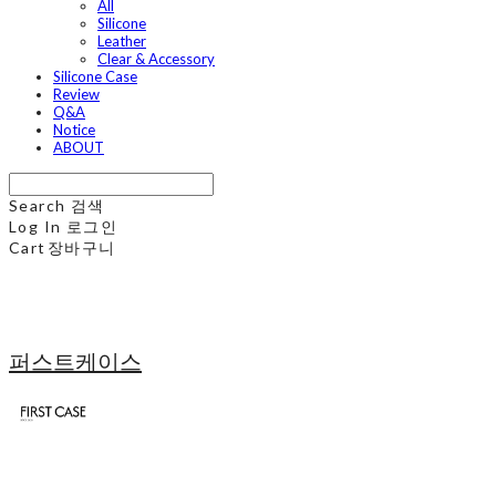
All
Silicone
Leather
Clear & Accessory
Silicone Case
Review
Q&A
Notice
ABOUT
Search
검색
Log In
로그인
Cart
장바구니
퍼스트케이스