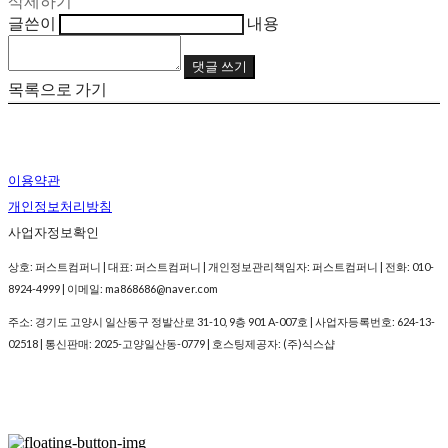
삭제하기
글쓴이
내용
댓글 쓰기
목록으로 가기
이용약관
개인정보처리방침
사업자정보확인
상호: 퍼스트컴퍼니 | 대표: 퍼스트컴퍼니 | 개인정보관리책임자: 퍼스트컴퍼니 | 전화: 010-
8924-4999 | 이메일: ma868686@naver.com
주소: 경기도 고양시 일산동구 정발산로 31-10, 9층 901 A-007호 | 사업자등록번호:
624-13-
02518
| 통신판매:
2025-고양일산동-0779
| 호스팅제공자: (주)식스샵