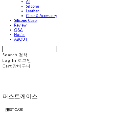
All
Silicone
Leather
Clear & Accessory
Silicone Case
Review
Q&A
Notice
ABOUT
Search
검색
Log In
로그인
Cart
장바구니
퍼스트케이스