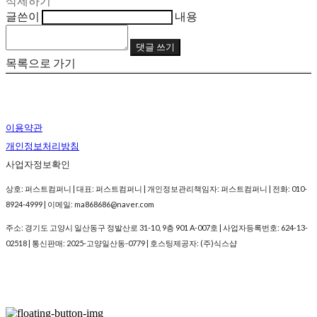
삭제하기
글쓴이
내용
댓글 쓰기
목록으로 가기
이용약관
개인정보처리방침
사업자정보확인
상호: 퍼스트컴퍼니 | 대표: 퍼스트컴퍼니 | 개인정보관리책임자: 퍼스트컴퍼니 | 전화: 010-
8924-4999 | 이메일: ma868686@naver.com
주소: 경기도 고양시 일산동구 정발산로 31-10, 9층 901 A-007호 | 사업자등록번호:
624-13-
02518
| 통신판매:
2025-고양일산동-0779
| 호스팅제공자: (주)식스샵