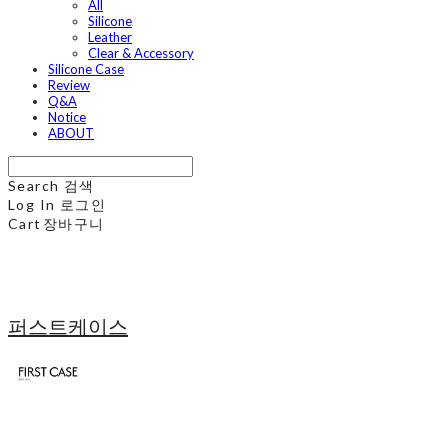
All
Silicone
Leather
Clear & Accessory
Silicone Case
Review
Q&A
Notice
ABOUT
Search
검색
Log In
로그인
Cart
장바구니
퍼스트케이스