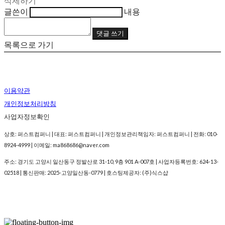
삭제하기
글쓴이
내용
댓글 쓰기
목록으로 가기
이용약관
개인정보처리방침
사업자정보확인
상호: 퍼스트컴퍼니 | 대표: 퍼스트컴퍼니 | 개인정보관리책임자: 퍼스트컴퍼니 | 전화: 010-
8924-4999 | 이메일: ma868686@naver.com
주소: 경기도 고양시 일산동구 정발산로 31-10, 9층 901 A-007호 | 사업자등록번호:
624-13-
02518
| 통신판매:
2025-고양일산동-0779
| 호스팅제공자: (주)식스샵