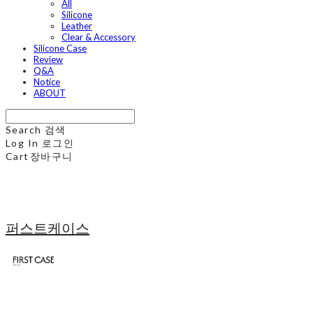
All
Silicone
Leather
Clear & Accessory
Silicone Case
Review
Q&A
Notice
ABOUT
Search
검색
Log In
로그인
Cart
장바구니
퍼스트케이스