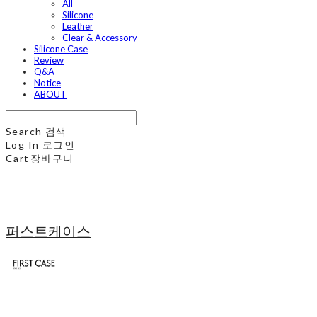
All
Silicone
Leather
Clear & Accessory
Silicone Case
Review
Q&A
Notice
ABOUT
Search
검색
Log In
로그인
Cart
장바구니
퍼스트케이스