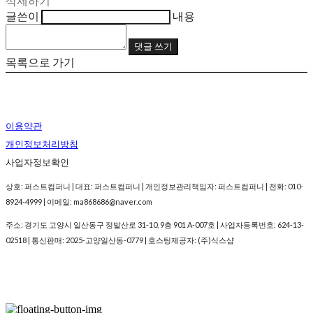
삭제하기
글쓴이
내용
댓글 쓰기
목록으로 가기
이용약관
개인정보처리방침
사업자정보확인
상호: 퍼스트컴퍼니 | 대표: 퍼스트컴퍼니 | 개인정보관리책임자: 퍼스트컴퍼니 | 전화: 010-
8924-4999 | 이메일: ma868686@naver.com
주소: 경기도 고양시 일산동구 정발산로 31-10, 9층 901 A-007호 | 사업자등록번호:
624-13-
02518
| 통신판매:
2025-고양일산동-0779
| 호스팅제공자: (주)식스샵