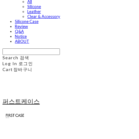
All
Silicone
Leather
Clear & Accessory
Silicone Case
Review
Q&A
Notice
ABOUT
Search
검색
Log In
로그인
Cart
장바구니
퍼스트케이스