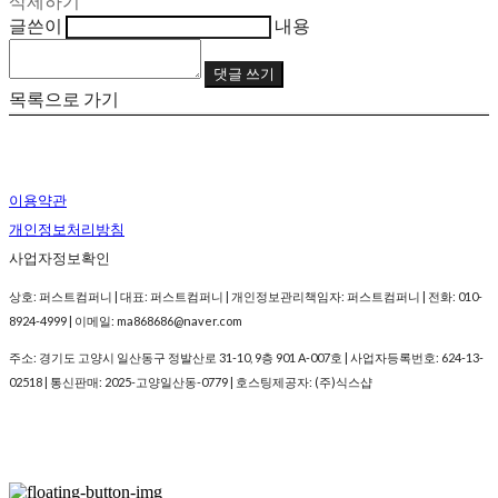
삭제하기
글쓴이
내용
댓글 쓰기
목록으로 가기
이용약관
개인정보처리방침
사업자정보확인
상호: 퍼스트컴퍼니 | 대표: 퍼스트컴퍼니 | 개인정보관리책임자: 퍼스트컴퍼니 | 전화: 010-
8924-4999 | 이메일: ma868686@naver.com
주소: 경기도 고양시 일산동구 정발산로 31-10, 9층 901 A-007호 | 사업자등록번호:
624-13-
02518
| 통신판매:
2025-고양일산동-0779
| 호스팅제공자: (주)식스샵