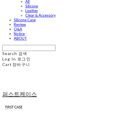
All
Silicone
Leather
Clear & Accessory
Silicone Case
Review
Q&A
Notice
ABOUT
Search
검색
Log In
로그인
Cart
장바구니
퍼스트케이스