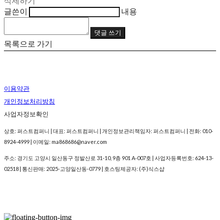
삭제하기
글쓴이
내용
댓글 쓰기
목록으로 가기
이용약관
개인정보처리방침
사업자정보확인
상호: 퍼스트컴퍼니 | 대표: 퍼스트컴퍼니 | 개인정보관리책임자: 퍼스트컴퍼니 | 전화: 010-
8924-4999 | 이메일: ma868686@naver.com
주소: 경기도 고양시 일산동구 정발산로 31-10, 9층 901 A-007호 | 사업자등록번호:
624-13-
02518
| 통신판매:
2025-고양일산동-0779
| 호스팅제공자: (주)식스샵