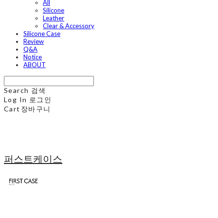
All
Silicone
Leather
Clear & Accessory
Silicone Case
Review
Q&A
Notice
ABOUT
Search
검색
Log In
로그인
Cart
장바구니
퍼스트케이스