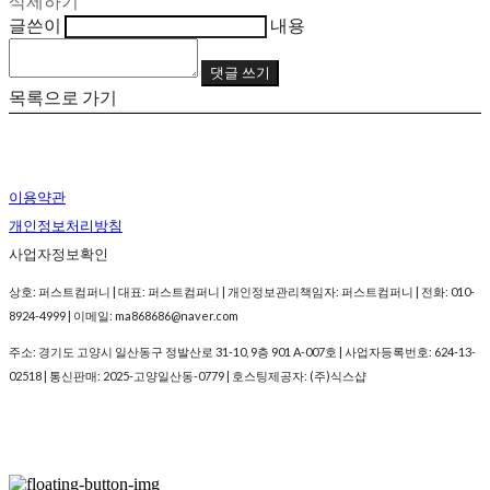
삭제하기
글쓴이
내용
댓글 쓰기
목록으로 가기
이용약관
개인정보처리방침
사업자정보확인
상호: 퍼스트컴퍼니 | 대표: 퍼스트컴퍼니 | 개인정보관리책임자: 퍼스트컴퍼니 | 전화: 010-
8924-4999 | 이메일: ma868686@naver.com
주소: 경기도 고양시 일산동구 정발산로 31-10, 9층 901 A-007호 | 사업자등록번호:
624-13-
02518
| 통신판매:
2025-고양일산동-0779
| 호스팅제공자: (주)식스샵