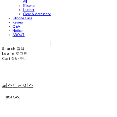
All
Silicone
Leather
Clear & Accessory
Silicone Case
Review
Q&A
Notice
ABOUT
Search
검색
Log In
로그인
Cart
장바구니
퍼스트케이스