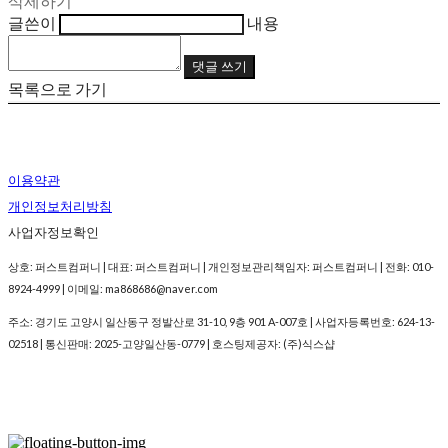
삭제하기
글쓴이
내용
댓글 쓰기
목록으로 가기
이용약관
개인정보처리방침
사업자정보확인
상호: 퍼스트컴퍼니 | 대표: 퍼스트컴퍼니 | 개인정보관리책임자: 퍼스트컴퍼니 | 전화: 010-
8924-4999 | 이메일: ma868686@naver.com
주소: 경기도 고양시 일산동구 정발산로 31-10, 9층 901 A-007호 | 사업자등록번호:
624-13-
02518
| 통신판매:
2025-고양일산동-0779
| 호스팅제공자: (주)식스샵