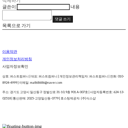
삭제하기
글쓴이
내용
댓글 쓰기
목록으로 가기
이용약관
개인정보처리방침
사업자정보확인
상호: 퍼스트컴퍼니 | 대표: 퍼스트컴퍼니 | 개인정보관리책임자: 퍼스트컴퍼니 | 전화: 010-
8924-4999 | 이메일: ma868686@naver.com
주소: 경기도 고양시 일산동구 정발산로 31-10, 9층 901 A-007호 | 사업자등록번호:
624-13-
02518
| 통신판매:
2025-고양일산동-0779
| 호스팅제공자: (주)식스샵