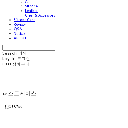
All
Silicone
Leather
Clear & Accessory
Silicone Case
Review
Q&A
Notice
ABOUT
Search
검색
Log In
로그인
Cart
장바구니
퍼스트케이스