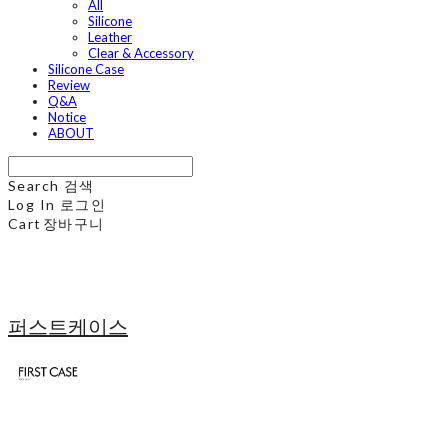
All
Silicone
Leather
Clear & Accessory
Silicone Case
Review
Q&A
Notice
ABOUT
Search
검색
Log In
로그인
Cart
장바구니
퍼스트케이스