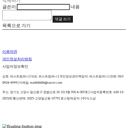
삭제하기
글쓴이
내용
댓글 쓰기
목록으로 가기
이용약관
개인정보처리방침
사업자정보확인
상호: 퍼스트컴퍼니 | 대표: 퍼스트컴퍼니 | 개인정보관리책임자: 퍼스트컴퍼니 | 전화: 010-
8924-4999 | 이메일: ma868686@naver.com
주소: 경기도 고양시 일산동구 정발산로 31-10, 9층 901 A-007호 | 사업자등록번호:
624-13-
02518
| 통신판매:
2025-고양일산동-0779
| 호스팅제공자: (주)식스샵