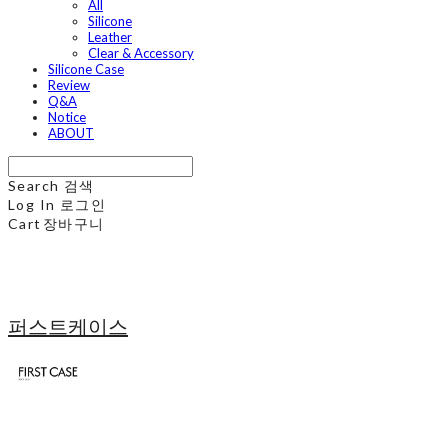
All
Silicone
Leather
Clear & Accessory
Silicone Case
Review
Q&A
Notice
ABOUT
Search
검색
Log In
로그인
Cart
장바구니
퍼스트케이스