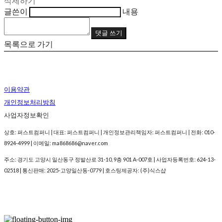
삭제하기
글쓴이
내용
댓글 쓰기
목록으로 가기
이용약관
개인정보처리방침
사업자정보확인
상호: 퍼스트컴퍼니 | 대표: 퍼스트컴퍼니 | 개인정보관리책임자: 퍼스트컴퍼니 | 전화: 010-
8924-4999 | 이메일: ma868686@naver.com
주소: 경기도 고양시 일산동구 정발산로 31-10, 9층 901 A-007호 | 사업자등록번호:
624-13-
02518
| 통신판매:
2025-고양일산동-0779
| 호스팅제공자: (주)식스샵