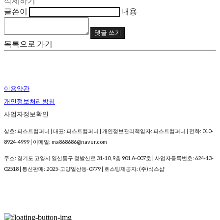
삭제하기
글쓴이
내용
댓글 쓰기
목록으로 가기
이용약관
개인정보처리방침
사업자정보확인
상호: 퍼스트컴퍼니 | 대표: 퍼스트컴퍼니 | 개인정보관리책임자: 퍼스트컴퍼니 | 전화: 010-
8924-4999 | 이메일: ma868686@naver.com
주소: 경기도 고양시 일산동구 정발산로 31-10, 9층 901 A-007호 | 사업자등록번호:
624-13-
02518
| 통신판매:
2025-고양일산동-0779
| 호스팅제공자: (주)식스샵