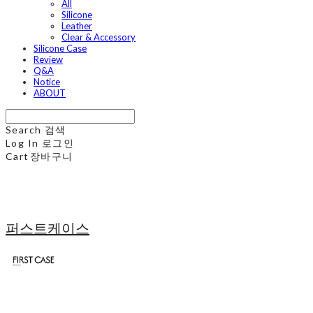
All
Silicone
Leather
Clear & Accessory
Silicone Case
Review
Q&A
Notice
ABOUT
Search
검색
Log In
로그인
Cart
장바구니
퍼스트케이스