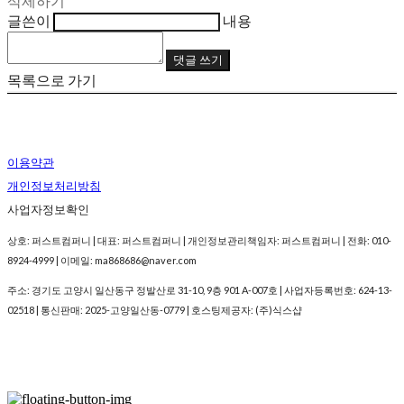
삭제하기
글쓴이
내용
댓글 쓰기
목록으로 가기
이용약관
개인정보처리방침
사업자정보확인
상호: 퍼스트컴퍼니 | 대표: 퍼스트컴퍼니 | 개인정보관리책임자: 퍼스트컴퍼니 | 전화: 010-
8924-4999 | 이메일: ma868686@naver.com
주소: 경기도 고양시 일산동구 정발산로 31-10, 9층 901 A-007호 | 사업자등록번호:
624-13-
02518
| 통신판매:
2025-고양일산동-0779
| 호스팅제공자: (주)식스샵