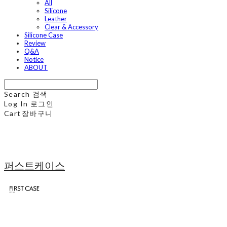
All
Silicone
Leather
Clear & Accessory
Silicone Case
Review
Q&A
Notice
ABOUT
Search
검색
Log In
로그인
Cart
장바구니
퍼스트케이스