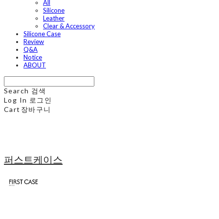
All
Silicone
Leather
Clear & Accessory
Silicone Case
Review
Q&A
Notice
ABOUT
Search
검색
Log In
로그인
Cart
장바구니
퍼스트케이스