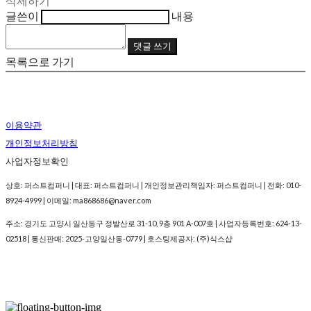
삭제하기
글쓴이
내용
댓글 쓰기
목록으로 가기
이용약관
개인정보처리방침
사업자정보확인
상호: 퍼스트컴퍼니 | 대표: 퍼스트컴퍼니 | 개인정보관리책임자: 퍼스트컴퍼니 | 전화: 010-
8924-4999 | 이메일: ma868686@naver.com
주소: 경기도 고양시 일산동구 정발산로 31-10, 9층 901 A-007호 | 사업자등록번호:
624-13-
02518
| 통신판매:
2025-고양일산동-0779
| 호스팅제공자: (주)식스샵