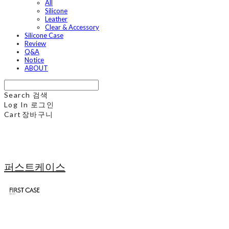
All
Silicone
Leather
Clear & Accessory
Silicone Case
Review
Q&A
Notice
ABOUT
Search
검색
Log In
로그인
Cart
장바구니
퍼스트케이스