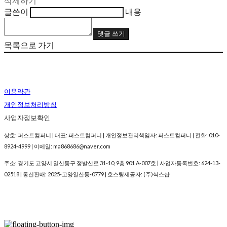
삭제하기
글쓴이
내용
댓글 쓰기
목록으로 가기
이용약관
개인정보처리방침
사업자정보확인
상호: 퍼스트컴퍼니 | 대표: 퍼스트컴퍼니 | 개인정보관리책임자: 퍼스트컴퍼니 | 전화: 010-
8924-4999 | 이메일: ma868686@naver.com
주소: 경기도 고양시 일산동구 정발산로 31-10, 9층 901 A-007호 | 사업자등록번호:
624-13-
02518
| 통신판매:
2025-고양일산동-0779
| 호스팅제공자: (주)식스샵