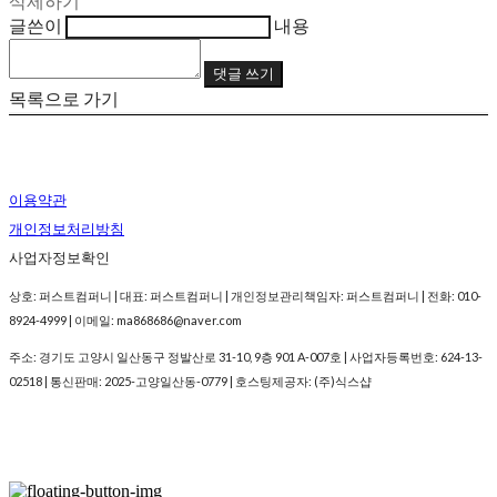
삭제하기
글쓴이
내용
댓글 쓰기
목록으로 가기
이용약관
개인정보처리방침
사업자정보확인
상호: 퍼스트컴퍼니 | 대표: 퍼스트컴퍼니 | 개인정보관리책임자: 퍼스트컴퍼니 | 전화: 010-
8924-4999 | 이메일: ma868686@naver.com
주소: 경기도 고양시 일산동구 정발산로 31-10, 9층 901 A-007호 | 사업자등록번호:
624-13-
02518
| 통신판매:
2025-고양일산동-0779
| 호스팅제공자: (주)식스샵