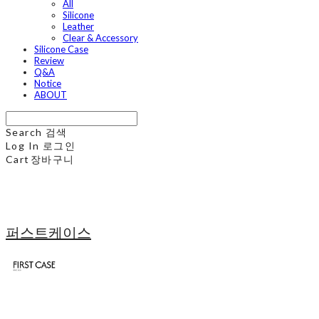
All
Silicone
Leather
Clear & Accessory
Silicone Case
Review
Q&A
Notice
ABOUT
Search
검색
Log In
로그인
Cart
장바구니
퍼스트케이스