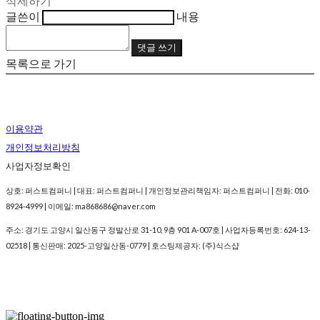
삭제하기
글쓴이
내용
댓글 쓰기
목록으로 가기
이용약관
개인정보처리방침
사업자정보확인
상호: 퍼스트컴퍼니 | 대표: 퍼스트컴퍼니 | 개인정보관리책임자: 퍼스트컴퍼니 | 전화: 010-
8924-4999 | 이메일: ma868686@naver.com
주소: 경기도 고양시 일산동구 정발산로 31-10, 9층 901 A-007호 | 사업자등록번호:
624-13-
02518
| 통신판매:
2025-고양일산동-0779
| 호스팅제공자: (주)식스샵