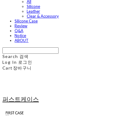
All
Silicone
Leather
Clear & Accessory
Silicone Case
Review
Q&A
Notice
ABOUT
Search
검색
Log In
로그인
Cart
장바구니
퍼스트케이스