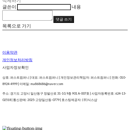
삭제하기
글쓴이
내용
댓글 쓰기
목록으로 가기
이용약관
개인정보처리방침
사업자정보확인
상호: 퍼스트컴퍼니 | 대표: 퍼스트컴퍼니 | 개인정보관리책임자: 퍼스트컴퍼니 | 전화: 010-
8924-4999 | 이메일: ma868686@naver.com
주소: 경기도 고양시 일산동구 정발산로 31-10, 9층 901 A-007호 | 사업자등록번호:
624-13-
02518
| 통신판매:
2025-고양일산동-0779
| 호스팅제공자: (주)식스샵