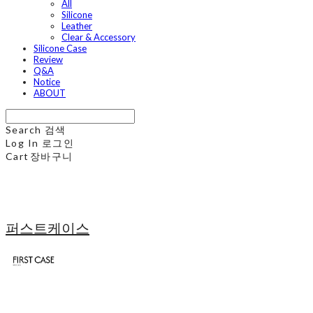
All
Silicone
Leather
Clear & Accessory
Silicone Case
Review
Q&A
Notice
ABOUT
Search
검색
Log In
로그인
Cart
장바구니
퍼스트케이스