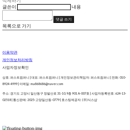
삭제하기
글쓴이
내용
댓글 쓰기
목록으로 가기
이용약관
개인정보처리방침
사업자정보확인
상호: 퍼스트컴퍼니 | 대표: 퍼스트컴퍼니 | 개인정보관리책임자: 퍼스트컴퍼니 | 전화: 010-
8924-4999 | 이메일: ma868686@naver.com
주소: 경기도 고양시 일산동구 정발산로 31-10, 9층 901 A-007호 | 사업자등록번호:
624-13-
02518
| 통신판매:
2025-고양일산동-0779
| 호스팅제공자: (주)식스샵