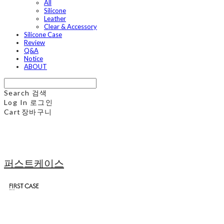
All
Silicone
Leather
Clear & Accessory
Silicone Case
Review
Q&A
Notice
ABOUT
Search
검색
Log In
로그인
Cart
장바구니
퍼스트케이스